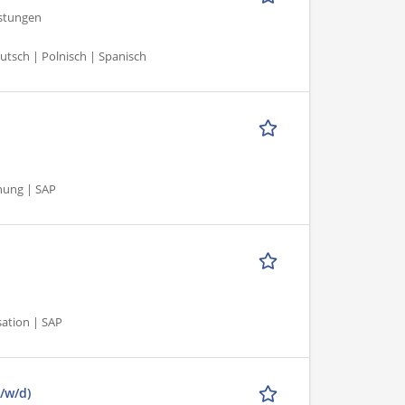
stungen
utsch | Polnisch | Spanisch
nung | SAP
sation | SAP
/w/d)