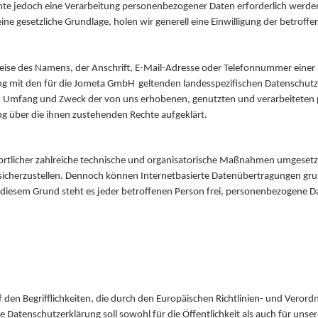
te jedoch eine Verarbeitung personenbezogener Daten erforderlich werden
ine gesetzliche Grundlage, holen wir generell eine Einwilligung der betroffe
ise des Namens, der Anschrift, E-Mail-Adresse oder Telefonnummer einer be
 mit den für die Jometa GmbH geltenden landesspezifischen Datenschutz
t, Umfang und Zweck der von uns erhobenen, genutzten und verarbeitete
ng über die ihnen zustehenden Rechte aufgeklärt.
rtlicher zahlreiche technische und organisatorische Maßnahmen umgesetzt
icherzustellen. Dennoch können Internetbasierte Datenübertragungen grun
 diesem Grund steht es jeder betroffenen Person frei, personenbezogene Da
en Begrifflichkeiten, die durch den Europäischen Richtlinien- und Verord
tenschutzerklärung soll sowohl für die Öffentlichkeit als auch für unse