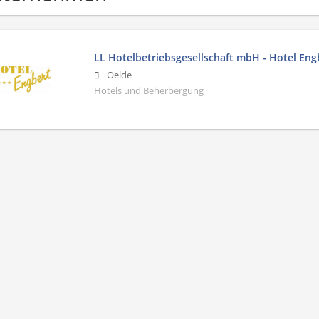
LL Hotelbetriebsgesellschaft mbH - Hotel Eng
Oelde
Hotels und Beherbergung