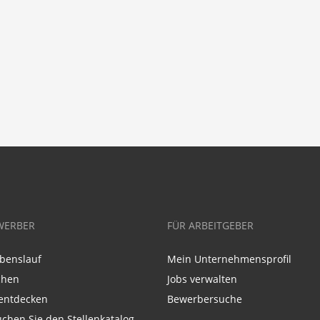
WERBER
FÜR ARBEITGEBER
benslauf
Mein Unternehmensprofil
chen
Jobs verwalten
entdecken
Bewerbersuche
chen Sie den Stellenkatalog