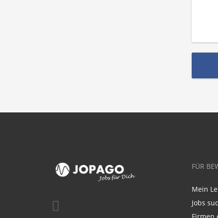
FÜR BE
Mein Le
Jobs su
Firmen 