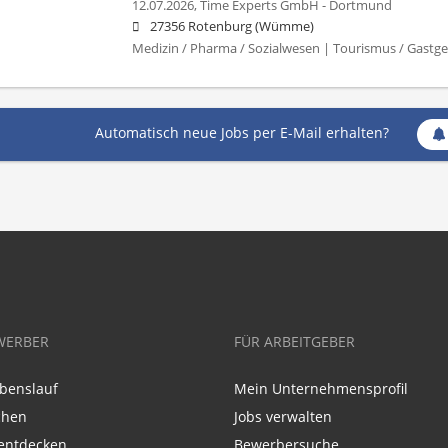
12.07.2026,
Time Experts GmbH - Dortmund
27356 Rotenburg (Wümme)
Medizin / Pharma / Sozialwesen | Tourismus / Gastg
Automatisch neue Jobs per E-Mail erhalten?
WERBER
FÜR ARBEITGEBER
benslauf
Mein Unternehmensprofil
chen
Jobs verwalten
entdecken
Bewerbersuche