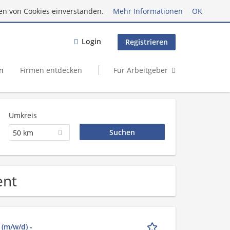
en von Cookies einverstanden.
Mehr Informationen
OK
Login
Registrieren
n
Firmen entdecken
Für Arbeitgeber
Umkreis
50 km
ent
(m/w/d) -