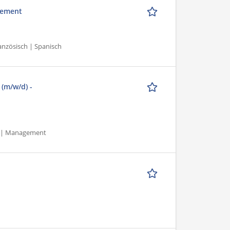
gement
nzösisch | Spanisch
(m/w/d) -
on | Management