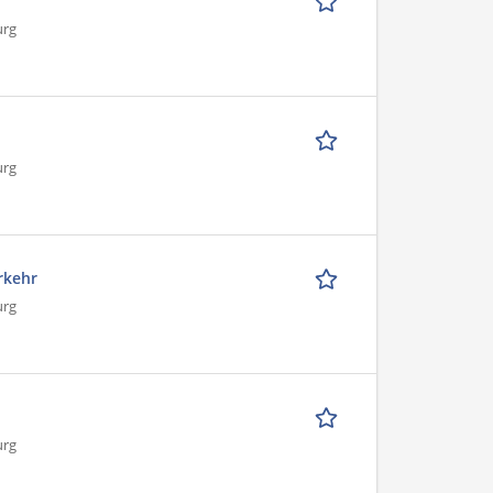
urg
urg
rkehr
urg
urg