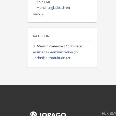
Köln
(14)
Mönchengladbach
(9)
mehr »
KATEGORIE
Medizin / Pharma / Sozialwesen
Assistenz / Administration
(2)
Technik / Produktion
(2)
FÜR BE