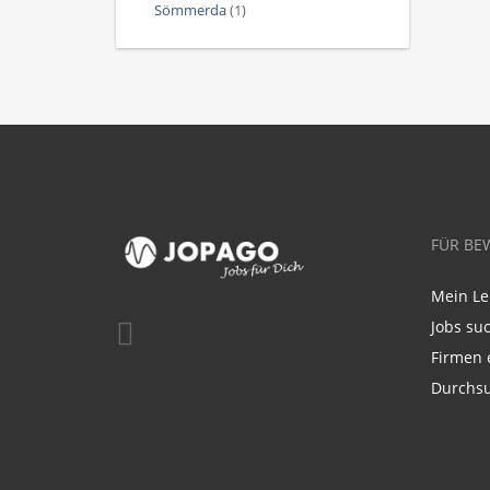
Sömmerda
(1)
FÜR BE
Mein Le
Jobs su
Firmen 
Durchsu