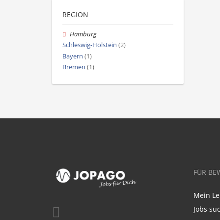
REGION
Hamburg
Schleswig-Holstein
(2)
Bayern
(1)
Bremen
(1)
FÜR BE
Mein Le
Jobs su