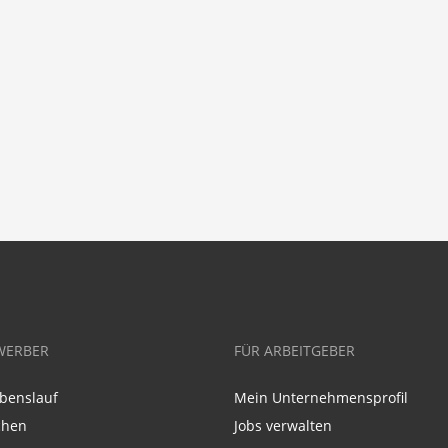
WERBER
FÜR ARBEITGEBER
benslauf
Mein Unternehmensprofil
chen
Jobs verwalten