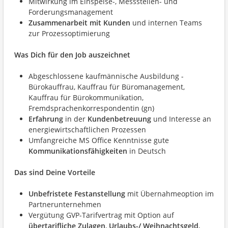
Mitwirkung im Einspeise-, Messstellen- und
Forderungsmanagement
Zusammenarbeit mit Kunden
und internen Teams
zur Prozessoptimierung
Was Dich für den Job auszeichnet
Abgeschlossene kaufmännische Ausbildung -
Bürokauffrau, Kauffrau für Büromanagement,
Kauffrau für Bürokommunikation,
Fremdsprachenkorrespondentin (gn)
Erfahrung
in der
Kundenbetreuung
und Interesse an
energiewirtschaftlichen Prozessen
Umfangreiche MS Office Kenntnisse gute
Kommunikationsfähigkeiten
in Deutsch
Das sind Deine Vorteile
Unbefristete Festanstellung
mit Übernahmeoption im
Partnerunternehmen
Vergütung GVP-Tarifvertrag mit Option auf
übertarifliche Zulagen
,
Urlaubs-/ Weihnachtsgeld
,